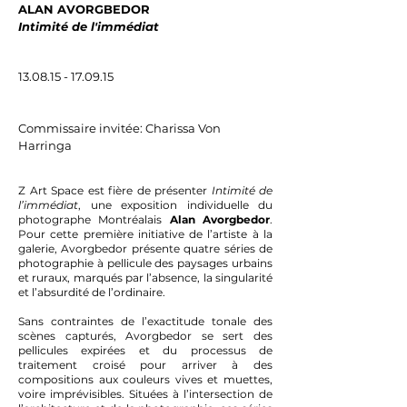
ALAN AVORGBEDOR
photo: Ash Zing
Intimité de l'immédiat
Vue d'exposition
photo: Ash Zing
13.08.15 - 17.09.15
Commissaire invitée: Charissa Von
Harringa
Z Art Space est fière de présenter
Intimité de
l’immédiat
, une exposition individuelle du
photographe Montréalais
Alan Avorgbedor
.
Pour cette première initiative de l’artiste à la
galerie, Avorgbedor présente quatre séries de
photographie à pellicule des paysages urbains
et ruraux, marqués par l’absence, la singularité
et l’absurdité de l’ordinaire.
Sans contraintes de l’exactitude tonale des
scènes capturés, Avorgbedor se sert des
pellicules expirées et du processus de
traitement croisé pour arriver à des
compositions aux couleurs vives et muettes,
voire imprévisibles. Situées à l’intersection de