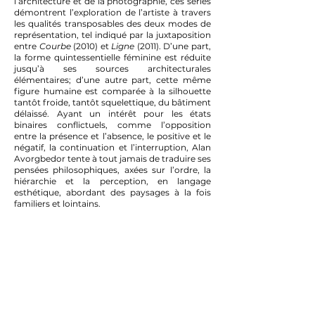
l’architecture et de la photographie, ces séries
démontrent l’exploration de l’artiste à travers
les qualités transposables des deux modes de
représentation, tel indiqué par la juxtaposition
entre
Courbe
(2010) et
Ligne
(2011). D’une part,
la forme quintessentielle féminine est réduite
jusqu’à ses sources architecturales
élémentaires; d’une autre part, cette même
figure humaine est comparée à la silhouette
tantôt froide, tantôt squelettique, du bâtiment
délaissé. Ayant un intérêt pour les états
binaires conflictuels, comme l’opposition
entre la présence et l’absence, le positive et le
négatif, la continuation et l’interruption, Alan
Avorgbedor tente à tout jamais de traduire ses
pensées philosophiques, axées sur l’ordre, la
hiérarchie et la perception, en langage
esthétique, abordant des paysages à la fois
familiers et lointains.
À PROPOS
Alan Avorgbedor
est candidat en doctorat au
programme interdisciplinaire de la faculté des
Beaux-Arts de l’université Concordia. Ses
intérêts philosophiques et créatives touchent
à la subtilité et à l’ironie issues de